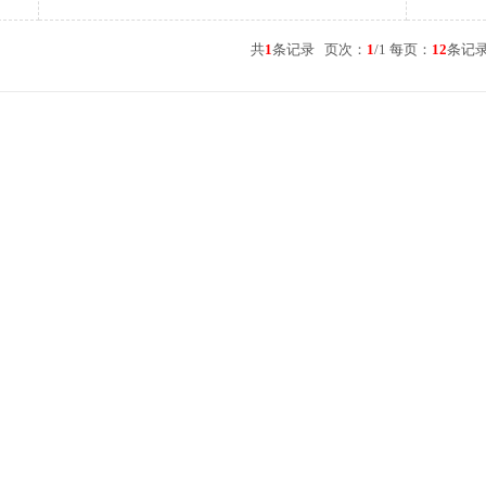
共
1
条记录 页次：
1
/1 每页：
12
条记